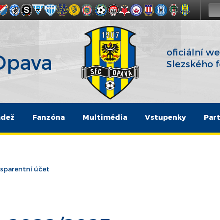
oficiální w
 Opava
Slezského 
ádež
Fanzóna
Multimédia
Vstupenky
Part
sparentní účet