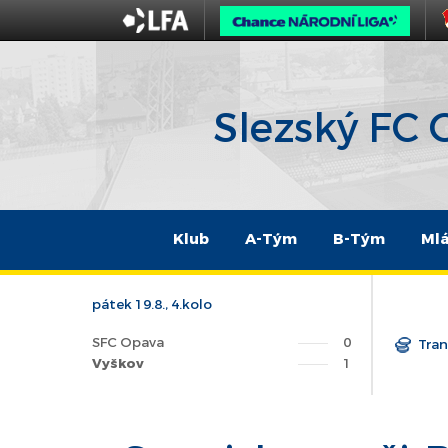
Slezský FC
Klub
A-Tým
B-Tým
Ml
pátek 19.8., 4.kolo
SFC Opava
0
Tran
Vyškov
1