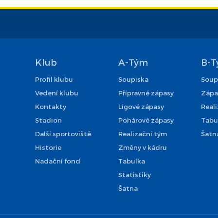
Klub
A-Tým
B-
Profil klubu
Soupiska
Soup
Vedení klubu
Přípravné zápasy
Zápa
Kontakty
Ligové zápasy
Real
Stadion
Pohárové zápasy
Tabu
Další sportoviště
Realizační tým
Šatn
Historie
Změny v kádru
Nadační fond
Tabulka
Statistiky
Šatna