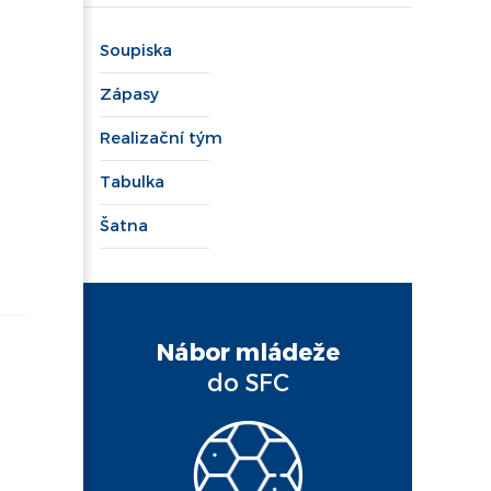
Soupiska
Zápasy
Realizační tým
Tabulka
Šatna
Nábor mládeže
do SFC