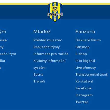
Tým
Mládež
Fanzóna
iska
Přehled mužstev
Diskuzní fórum
sy
Realizační týmy
Fanshop
izační tým
Informace pro rodiče
E-shop
lka
Klubový informační
Plot legend
a
systém
Live přenosy
Šatna
Transparentní účet
Trenéři
Ke stažení
Facebook
Instagram
Twitter