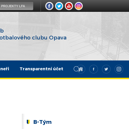
PROJEKTY LFA
eb
fotbalového clubu Opava
neři
Transparentní účet
B-Tým